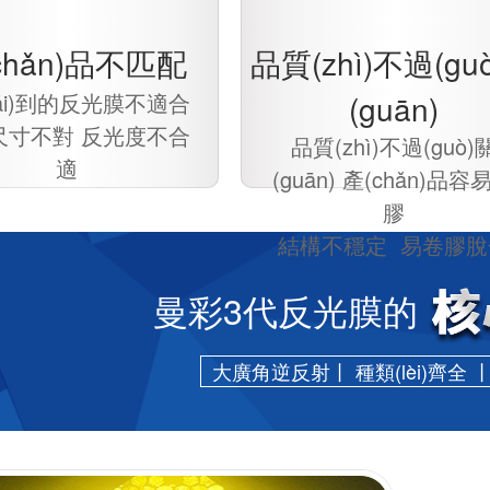
chǎn)品不匹配
品質(zhì)不過(gu
ǎi)到的反光膜不適合
(guān)
尺寸不對 反光度不合
品質(zhì)不過(guò)
適
(guān) 產(chǎn)品容
膠
結構不穩定 易卷膠脫
曼彩3代反光膜的
大廣角逆反射丨 種類(lèi)齊全 