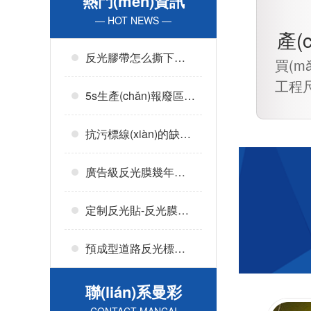
熱門(mén)資訊
— HOT NEWS —
產(
反光膠帶怎么撕下來
買(m
(lái)-反光膠帶怎么清
工程
洗…
5s生產(chǎn)報廢區域
用什么標線(xiàn)-5s地
標線(xiàn)區域管理標
抗污標線(xiàn)的缺點
準…
(diǎn)-城市抗污標線
(xiàn)的應用…
廣告級反光膜幾年褪
色-廣告反光膜一平米
多少錢(qián)…
定制反光貼-反光膜印
刷,刻字,絲印,噴繪,形
狀規格任意定制廠
預成型道路反光標線
(chǎng)家定制服務
(xiàn)貼干啥用-交通標
(wù)…
志、停車(chē)位
聯(lián)系曼彩
劃線(xiàn)、高速標