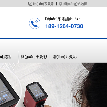
聯(lián)系曼彩
網(wǎng)站地圖
聯(lián)系電話(huà)：
189-1264-0730
司資訊
關(guān)于曼彩
聯(lián)系曼彩