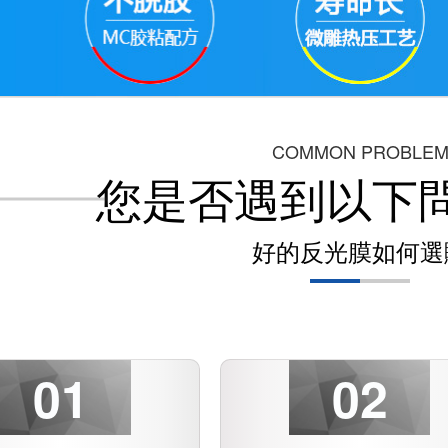
COMMON PROBLE
您是否遇到以下問(
好的反光膜如何選
01
02