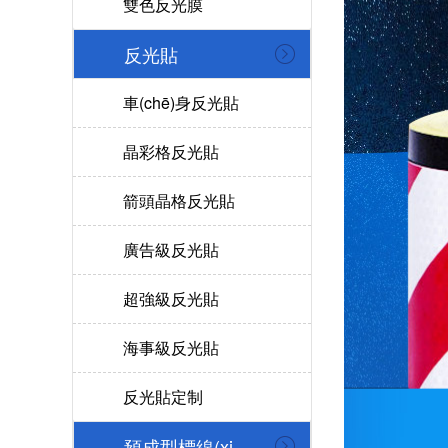
雙色反光膜
反光貼
車(chē)身反光貼
晶彩格反光貼
箭頭晶格反光貼
廣告級反光貼
超強級反光貼
海事級反光貼
反光貼定制
預成型標線(xiàn)帶