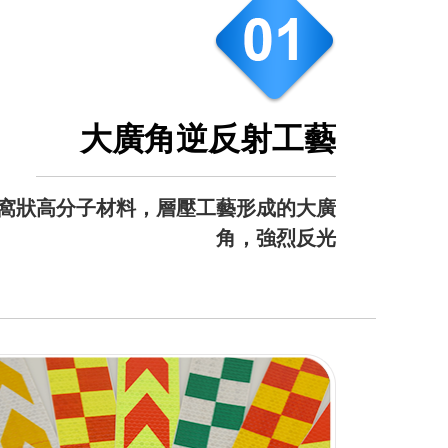
大廣角逆反射工藝
窩狀高分子材料，
層壓
工藝形
成的大廣
角，強烈反光