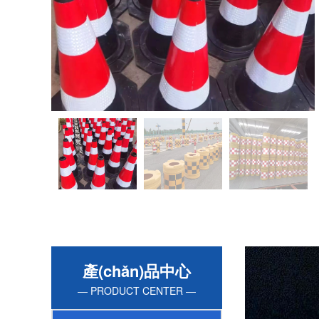
產(chǎn)品中心
— PRODUCT CENTER —