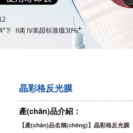
晶彩格反光膜
產(chǎn)品介紹：
【產(chǎn)品名稱(chēng)】晶彩格反光膜