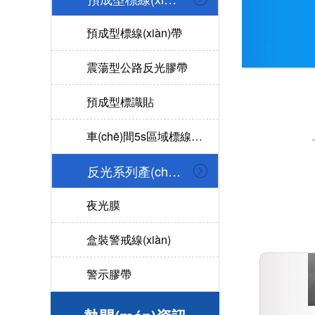
預成型標線(xiàn)帶
震蕩型公路反光膠帶
預成型標識貼
車(chē)間5s區域標線(xiàn)
反光系列產(chǎn)品
夜光膜
盒裝警戒線(xiàn)
警示膠帶