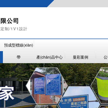
有限公司
持定制/1V1設計
預成型標線(xiàn)
帶
產(chǎn)品中心
曼彩案例
公