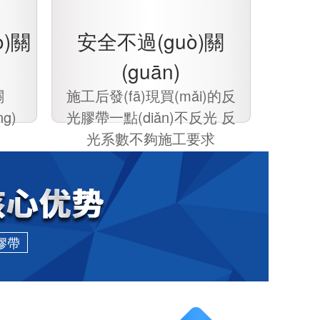
ò)關
安全不過(guò)關
(guān)
關
施工后發(fā)現買(mǎi)的反
ng)
光膠帶一點(diǎn)不反光 反
光系數不夠施工要求
膠帶