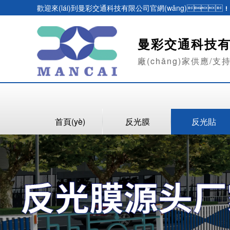
歡迎來(lái)到曼彩交通科技有限公司官網(wǎng)！
曼彩交通科技
廠(chǎng)家供應/支
首頁(yè)
反光膜
反光貼