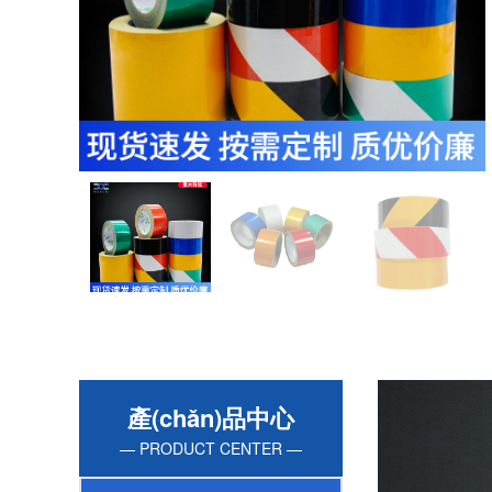
產(chǎn)品中心
— PRODUCT CENTER —