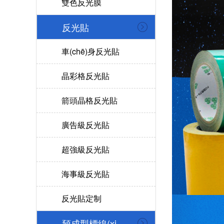
雙色反光膜
反光貼
車(chē)身反光貼
晶彩格反光貼
箭頭晶格反光貼
廣告級反光貼
超強級反光貼
海事級反光貼
反光貼定制
預成型標線(xiàn)帶