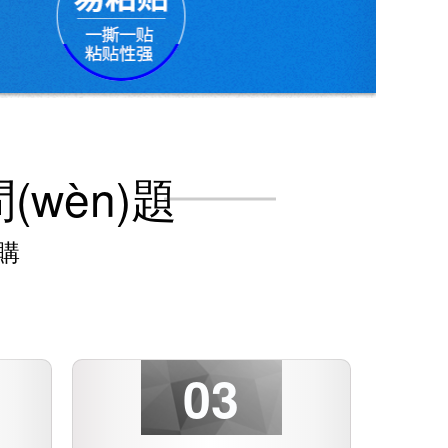
M
wèn)題
購
03