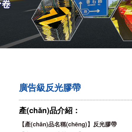
廣告級反光膠帶
產(chǎn)品介紹：
【產(chǎn)品名稱(chēng)】反光膠帶