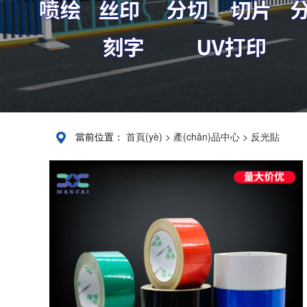
當前位置：
首頁(yè)
>
產(chǎn)品中心
>
反光貼