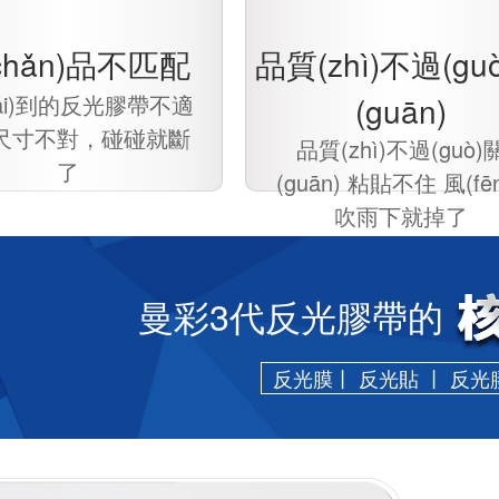
chǎn)品不匹配
品質(zhì)不過(gu
ǎi)到的反光膠帶不適
(guān)
，尺寸不對，碰碰就斷
品質(zhì)不過(guò)
了
(guān) 粘貼不住 風(fē
吹雨下就掉了
曼彩3代反光膠帶的
反光膜丨 反光貼 丨 反光