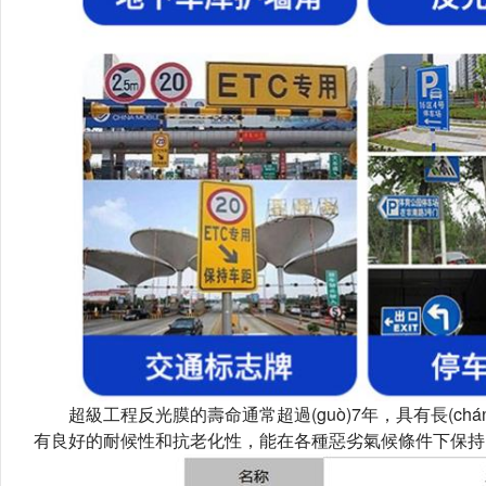
超級工程反光膜的壽命通常超過(guò)7年，具有長(cháng)
有良好的耐候性和抗老化性，能在各種惡劣氣候條件下保持良好