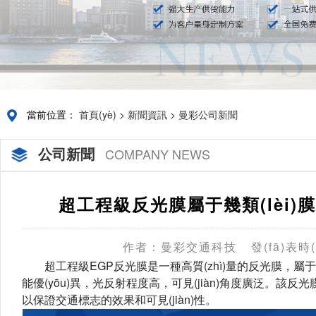
當前位置：
首頁(yè)
>
新聞資訊
>
曼彩公司新聞
公司新聞
COMPANY NEWS
超工程級反光膜屬于幾類(lèi
作者：曼彩交通科技
發(fā)表時(
超工程級EGP反光膜是一種高質(zhì)量的反光膜，
能優(yōu)異，光反射程度高，可見(jiàn)角度廣泛
以保證交通標志的效果和可見(jiàn)性。