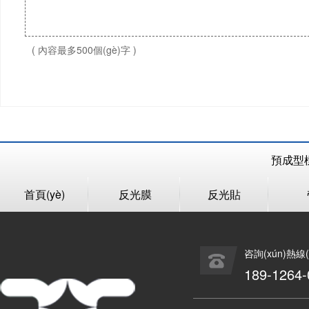
( 內容最多500個(gè)字 )
預成型標線
首頁(yè)
反光膜
反光貼
咨詢(xún)熱線(
189-1264-